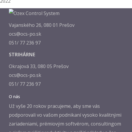
2022
Vajanského 26, 080 01 Prešov
ocs@ocs-po.sk
051/ 77 236 97
STRIHÁRNE
Okrajová 33, 080 05 Prešov
ocs@ocs-po.sk
051/ 77 236 97
O nás
Už vyše 20 rokov pracujeme, aby sme vás
podporovali vo vašom podnikaní vysoko kvalitnými
zariadeniami, prémiovým softvérom, consultingom