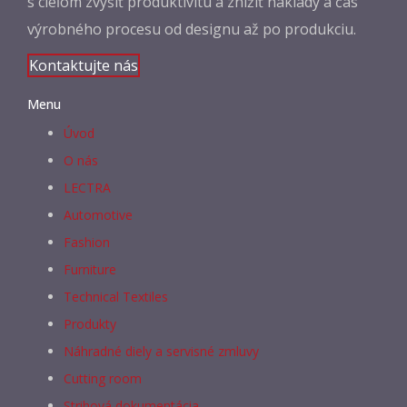
s cieľom zvýšiť produktivitu a znížiť náklady a čas
výrobného procesu od designu až po produkciu.
Kontaktujte nás
Menu
Úvod
O nás
LECTRA
Automotive
Fashion
Furniture
Technical Textiles
Produkty
Náhradné diely a servisné zmluvy
Cutting room
Strihová dokumentácia