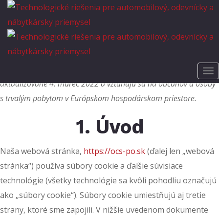
Zásady používania
súborov cookie (EÚ)
Tieto zásady používania súborov cookie boli naposledy
aktualizované 4. marec 2022 a vzťahujú sa na občanov a osoby
s trvalým pobytom v Európskom hospodárskom priestore.
1. Úvod
Naša webová stránka,
https://ocs-po.sk
(ďalej len „webová
stránka“) používa súbory cookie a ďalšie súvisiace
technológie (všetky technológie sa kvôli pohodliu označujú
ako „súbory cookie“). Súbory cookie umiestňujú aj tretie
strany, ktoré sme zapojili. V nižšie uvedenom dokumente