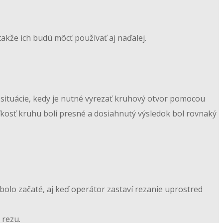
akže ich budú môcť používať aj naďalej.
situácie, kedy je nutné vyrezať kruhový otvor pomocou
eľkosť kruhu boli presné a dosiahnutý výsledok bol rovnaký
bolo začaté, aj keď operátor zastaví rezanie uprostred
 rezu.