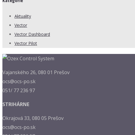
Kategórie
Aktuality
Vector
Vector Dashboard
Vector Pilot
Vajanského 26, 080 01 Prešov
ocs@ocs-po.sk
051/ 77 236 97
STRIHÁRNE
Okrajová 33, 080 05 Prešov
ocs@ocs-po.sk