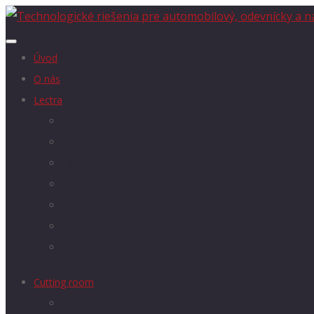
Úvod
O nás
Lectra
LECTRA
Automotive
Fashion
Furniture
Technical Textiles
Produkty
Náhradné diely a servisné zmluvy
Cutting room
Cutting room