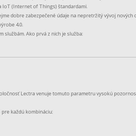
 IoT (Internet of Things) štandardami.
ejme dobre zabezpečené údaje na nepretržitý vývoj nových c
výrobe 4.0.
 službám. Ako prvá z nich je služba:
poločnosť Lectra venuje tomuto parametru vysokú pozornos
a pre každú kombináciu: