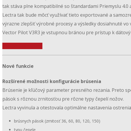
tak stáva plne kompatibilné so štandardami Priemyslu 4.0 a
Lectra tak bude môcť využívať tieto exportované a samozr
výrazne zlepšiť výrobné procesy a výsledky dosiahnuté vo 
Vector Pilot V3R3 je vstupnou bránou pre prístup k dátovým
Vector Dashboard
Nové funkcie
Rozšírené možnosti konfigurácie brúsenia
Brúsenie je kľúčový parameter presného rezania. Preto s
pások s rôznou zrnitosťou pre rôzne typy čepelí nožov.
Lectra vyvinula a otestovala optimálne nastavenia ostreni
brúsnych pások (zrnitosť 36, 60, 80, 120, 150)
typu čepele