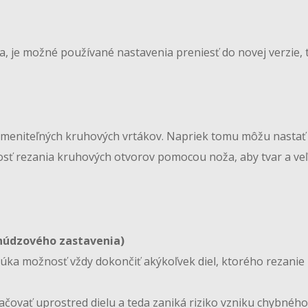
, je možné používané nastavenia preniesť do novej verzie, t
ymeniteľných kruhových vrtákov. Napriek tomu môžu nastať 
esnosť rezania kruhových otvorov pomocou noža, aby tvar a v
 núdzového zastavenia)
kúka možnosť vždy dokončiť akýkoľvek diel, ktorého rezanie 
čovať uprostred dielu a teda zaniká riziko vzniku chybného