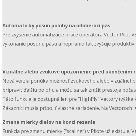
Automatický posun polohy na odoberací pás
Pre zvýšenie automatizácie práce operátora Vector Pilot 
vykonanie posunu pásu a nepriamo tak zvyšuje produktivi
Vizuálne alebo zvukové upozornenie pred ukončením r
Nová verzia ponúka možnosť zvukového alebo vizuálneho u
pripraviť ďalšiu polohu a môžu sa tak znížiť prestoje počas
Táto funkcia je dostupná len pre “HighPly” Vectory (výška
Zákazníci musia pripojiť vlastné zariadenie. Na Vectoroch 
Zmena mierky dielov na konci rezania
Funkcia pre zmenu mierky (“scaling”) v Pilote už existuje. V