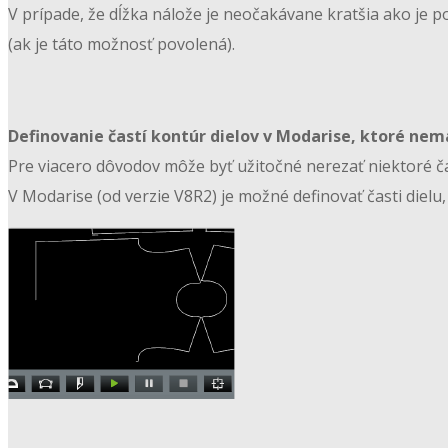
V prípade, že dĺžka nálože je neočakávane kratšia ako je
(ak je táto možnosť povolená).
Definovanie častí kontúr dielov v Modarise, ktoré nem
Pre viacero dôvodov môže byť užitočné nerezať niektoré čas
V Modarise (od verzie V8R2) je možné definovať časti dielu,