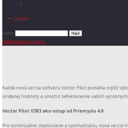
Strihová dokumentácia
Kontakt
Hľadať:
Nahlásenie poruchy
Každá nová verzia softvéru Vector Pilot pomáha zvýšiť výko
pridanej hodnoty a umožní zefektívnenie vašich výrobných
Vector Pilot V3R3 ako vstup od Priemyslu 4.0
Pre kontinuálne zlepšovanie a optimalizáciu, nová verzia V