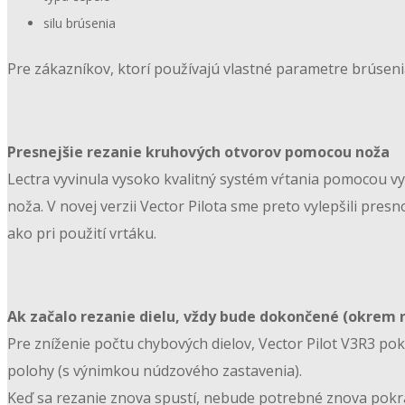
silu brúsenia
Pre zákazníkov, ktorí používajú vlastné parametre brúsenia
Presnejšie rezanie kruhových otvorov pomocou noža
Lectra vyvinula vysoko kvalitný systém vŕtania pomocou v
noža. V novej verzii Vector Pilota sme preto vylepšili pr
ako pri použití vrtáku.
Ak začalo rezanie dielu, vždy bude dokončené (okrem
Pre zníženie počtu chybových dielov, Vector Pilot V3R3 po
polohy (s výnimkou núdzového zastavenia).
Keď sa rezanie znova spustí, nebude potrebné znova pokra