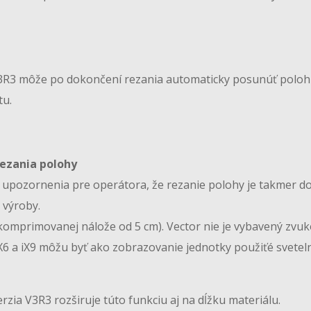
V3R3 môže po dokončení rezania automaticky posunúť polohu
tu.
ezania polohy
pozornenia pre operátora, že rezanie polohy je takmer dok
 výroby.
 komprimovanej nálože od 5 cm). Vector nie je vybavený zvu
iX6 a iX9 môžu byť ako zobrazovanie jednotky použiťé svetel
erzia V3R3 rozširuje túto funkciu aj na dĺžku materiálu.