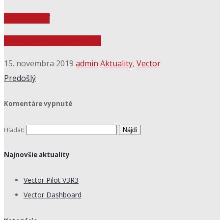
Kontaktovať
Mám záujem o
novú verziu
15. novembra 2019
admin
Aktuality
,
Vector
Predošlý
Komentáre vypnuté
Hľadať:
Najnovšie aktuality
Vector Pilot V3R3
Vector Dashboard